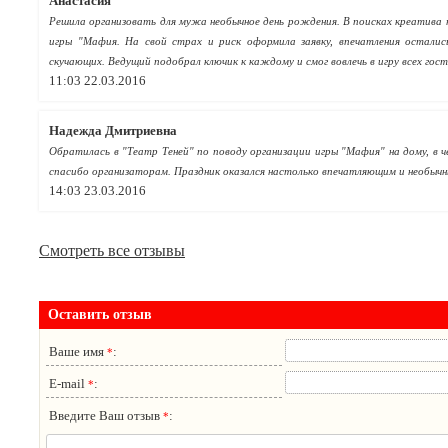
Анастасия
Решила организовать для мужа необычное день рождения. В поисках креатива 
игры "Мафия. На свой страх и риск оформила заявку, впечатления осталис
скучающих. Ведущий подобрал ключик к каждому и смог вовлечь в игру всех гост
11:03 22.03.2016
Надежда Дмитриевна
Обратилась в "Театр Теней" по поводу организации игры "Мафия" на дому, в 
спасибо организаторам. Праздник оказался настолько впечатляющим и необычн
14:03 23.03.2016
Смотреть все отзывы
Оставить отзыв
Ваше имя
:
*
E-mail
:
*
Введите Ваш отзыв
:
*