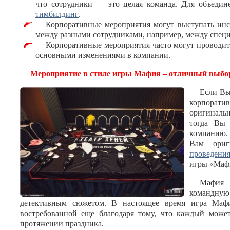
что сотрудники — это целая команда. Для объедин
тимбилдинг
.
Корпоративные мероприятия могут выступать ин
между разными сотрудниками, например, между спец
Корпоративные мероприятия часто могут проводить
основными изменениями в компании.
Мероприятие в стиле игры Мафия – отличный выбо
Если Вы
корпора
оригиналь
тогда Вы 
компанию.
Вам ори
проведения
игры «Маф
Мафия
командную 
детективным сюжетом. В настоящее время игра Мафи
востребованной еще благодаря тому, что каждый может
протяжении праздника.