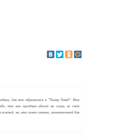
здник, для чего обратились в "Театр Теней". Нам
о, так как праздник удался на славу, за счет
ложной, но, что самое главное, увлекательной для