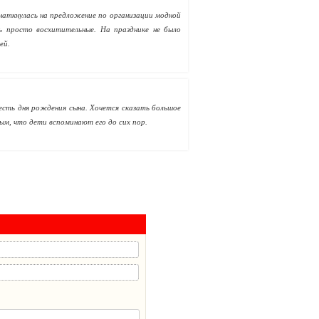
наткнулась на предложение по организации модной
ь просто восхитительные. На празднике не было
ей.
честь дня рождения сына. Хочется сказать большое
ым, что дети вспоминают его до сих пор.