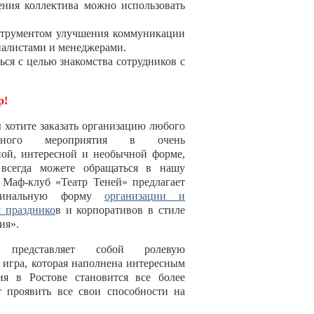
ения коллектива можно использовать
струментом улучшения коммуникации
иалистами и менеджерами.
ся с целью знакомства сотрудников с
р!
 хотите заказать организацию любого
тивного мероприятия в очень
ной, интересной и необычной форме,
всегда можете обращаться в нашу
 Маф-клуб «Театр Теней» предлагает
гинальную форму
организации и
 празднико
в и корпоративов в стиле
ия».
 представляет собой ролевую
игра, которая наполнена интересным
я в Ростове становится все более
 проявить все свои способности на