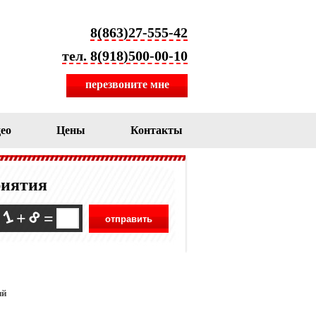
8(863)27-555-42
тел. 8(918)500-00-10
перезвоните мне
ео
Цены
Контакты
риятия
+
=
ий