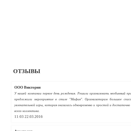
ОТЗЫВЫ
OOO Виктория
У нашей компании первое день рождения. Решили организовать необычный пра
предложили мероприятие в стиле "Мафия". Организаторам большое спасиб
увлекательной игры, которая оказалась одновременно и простой и достаточно с
всего коллектива.
11:03 22.03.2016