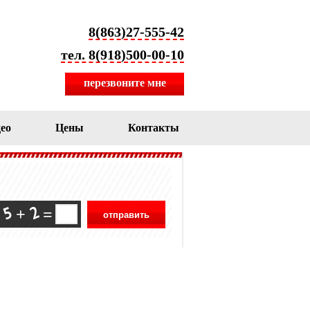
8(863)27-555-42
тел. 8(918)500-00-10
перезвоните мне
ео
Цены
Контакты
+
=