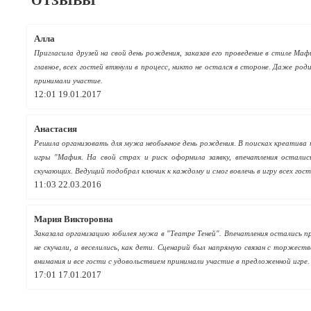
ОТЗЫВЫ
Алла
Пригласила друзей на свой день рождения, заказав его проведение в стиле Маф
главное, всех гостей втянули в процесс, никто не остался в стороне. Даже род
принимали участие.
12:01 19.01.2017
Анастасия
Решила организовать для мужа необычное день рождения. В поисках креатива 
игры "Мафия. На свой страх и риск оформила заявку, впечатления осталис
скучающих. Ведущий подобрал ключик к каждому и смог вовлечь в игру всех гост
11:03 22.03.2016
Мария Викторовна
Заказала организацию юбилея мужа в "Театре Теней". Впечатления остались п
не скучали, а веселились, как дети. Сценарий был напрямую связан с торжес
внимания и все гости с удовольствием принимали участие в предложенной игре. 
17:01 17.01.2017