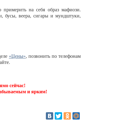
 примерить на себя образ мафиози.
и, бусы, веера, сигары и мундштуки,
деле
«Цены»
, позвонить по телефонам
айте.
ямо сейчас!
забываемым и ярким!