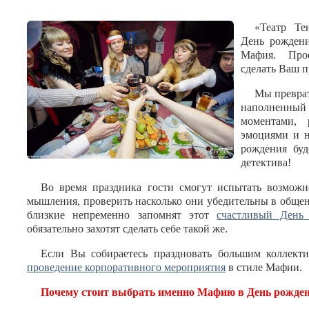
«Театр Те
День рождени
Мафия. Про
сделать Ваш 
Мы преврат
наполненн
моментами, 
эмоциями и 
рождения буд
детектива!
Во время праздника гости смогут испытать возможн
мышления, проверить насколько они убедительны в обще
близкие непременно запомнят этот
счастливый День
обязательно захотят сделать себе такой же.
Если Вы собираетесь праздновать большим коллекти
проведение корпоративного мероприятия
в стиле Мафии.
Почему стоит выбрать именно Мафию в День рожде