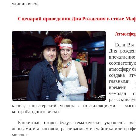
удивив всех!
Сценарий проведения Дня Рождения в стиле Ма
Атмосфер
Если Вы 
Дня рожден
впечатление
соответству
атмосферу б
создана ат
главными 
времени –
чемодан с
разыскивае
клана, гангстерский уголок с инсталляциями – магш
контрабандного виски.
Банкетные столы будут тематически украшены ма
деньгами и алкоголем, разливаемым из чайника или графи
молока.