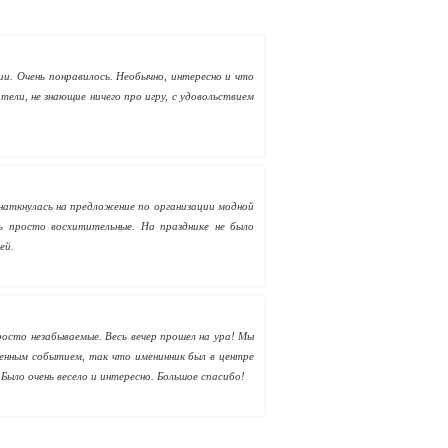
ии. Очень понравилось. Необычно, интересно и что
ители, не знающие ничего про игру, с удовольствием
наткнулась на предложение по организации модной
ь просто восхитительные. На празднике не было
ей.
росто незабываемые. Весь вечер прошел на ура! Мы
твенным событием, так что именинник был в центре
Было очень весело и интересно. Большое спасибо!