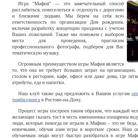
Игра "Мафия" — это замечательный способ
расслабиться, повеселиться и отдохнуть с дорогими
и близкими людьми. Мы берем на себя всю
ответственность по организации Дня рождения,
включая разработку концепции праздника с учетом
Ваших пожеланий. Также мы поможем с выбором
места для проведения, пригласим
профессионального фотографа, подберем для Вас
тематическую музыку.
Огромным преимуществом игры Мафия является
то, что она не требует больших затрат на организацию
столом в ресторане, кафе, офисе или даже дома, где ле
атрибуты, еда и напитки.
Наш клуб также рад предложить к Вашим услугам
ор
тимбилдинга
в Ростове-на-Дону.
Процесс игры построен таким образом, что каждый чел
желающие сказать тост в честь именинника поощрены вед
люди, которые никогда не играли в Мафию – это не беда,
новичками, обучая азам игры в короткие сроки. Наш о
обучаемым люди могут быстро разобраться в игре Мафи